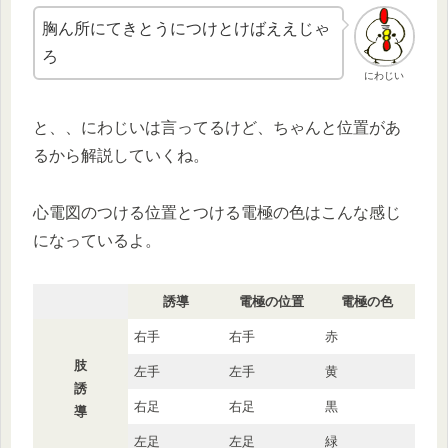
胸ん所にてきとうにつけとけばええじゃ
ろ
にわじい
と、、にわじいは言ってるけど、ちゃんと位置があ
るから解説していくね。
心電図のつける位置とつける電極の色はこんな感じ
になっているよ。
誘導
電極の位置
電極の色
右手
右手
赤
肢
左手
左手
黄
誘
右足
右足
黒
導
左足
左足
緑