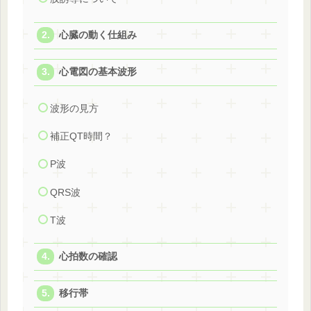
心臓の動く仕組み
心電図の基本波形
波形の見方
補正QT時間？
P波
QRS波
T波
心拍数の確認
移行帯