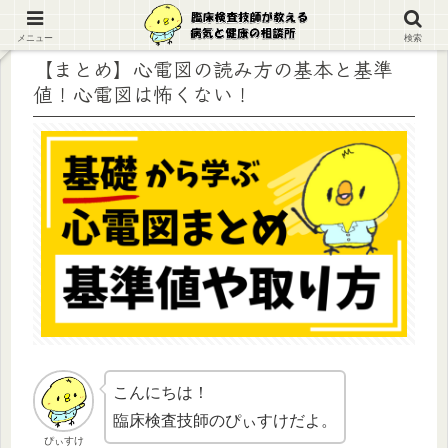
メニュー
検索
【まとめ】心電図の読み方の基本と基準
値！心電図は怖くない！
こんにちは！
臨床検査技師のぴぃすけだよ。
ぴぃすけ