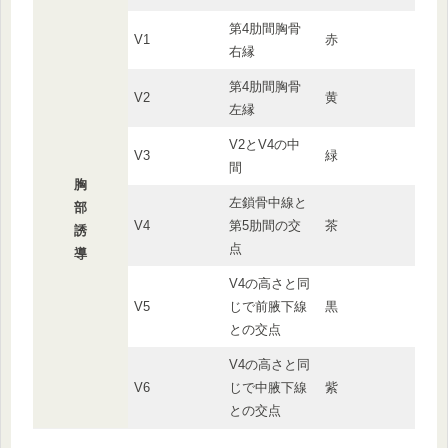
第4肋間胸骨
V1
赤
右縁
第4肋間胸骨
V2
黄
左縁
V2とV4の中
V3
緑
間
胸
左鎖骨中線と
部
V4
第5肋間の交
茶
誘
点
導
V4の高さと同
V5
じで前腋下線
黒
との交点
V4の高さと同
V6
じで中腋下線
紫
との交点