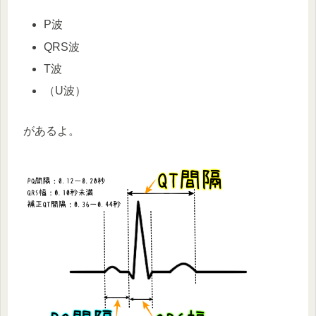
P波
QRS波
T波
（U波）
があるよ。