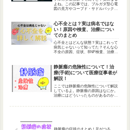
よね。この記事では、ブルガダ型心電
図の見方やコーブド・サドルバックの
違い、検査や危険性、治療の考え方ま
でを、分かりやすく解説しているよ。
心不全とは？実は病名ではな
い！原因や検査、治療につい
てのまとめ
心不全とはどんな状態？実はこれって
病気じゃないって知ってた？そんな心
不全の原因、症状、BNP検査、治療方
法まで、ここではわかりやすくまとめ
ているよ。
静脈瘤の危険性について！治
療(手術)について医療従事者が
解説！
ここでは静脈瘤の危険性について解説
しているよ。静脈瘤の原因はなにか。
治療にはどういったものがあるのかを
まとめているよ。ちょっと驚く治療も
あると思うから、ぜひ読んでみてね。
静脈瘤の症状のまとめ！足がつる、