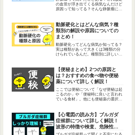
の血管が浮き出てくる病気なんだけど
原因って知ってる？そんな静脈瘤につ
いて原因や危険性。治療法や自分で出
来る対処法なんかを解説しているよ。
動脈硬化とはどんな病気？種
類別の解説や原因についての
まとめ！
動脈硬化ってどんな病気か知ってる？
実は種類があって大きくは3種類の分
けられているんだ。種類別に詳しい解
説や原因について解説しているよ。
【便秘まとめ】2つの原因と
は？おすすめの食べ物や便秘
薬について詳しく解説！
ここでは便秘について「なぜ便秘は起
こるのか」や「便秘時に良いと言われ
ている食材」。他にも便秘薬の選択す
る知識なんかを詳しく解説している
よ。
【心電図の読み方】ブルガダ
症候群について詳しく解説！
波形の特徴や検査、危険性に
ついてのまとめ
ブルガダ症候群って聞くと不安になる