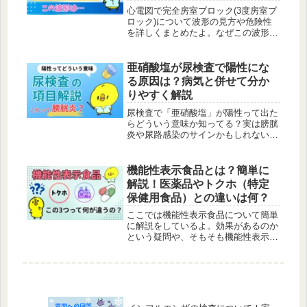
心電図で完全房室ブロック(3度房室ブ
ロック)について波形の見方や危険性
を詳しくまとめたよ。なぜこの波形に
なってしまうのか？治療法は何がある
のか？こういった内容を解説していく
よ。
亜硝酸塩が尿検査で陽性にな
る原因は？病気と併せて分か
りやすく解説
尿検査で「亜硝酸塩」が陽性って出た
らどういう意味か知ってる？実は膀胱
炎や尿路感染のサインかもしれないん
だよ。この記事では亜硝酸塩が出る理
由や陽性の意味を分かりやすく解説し
ていくよ。
機能性表示食品とは？簡単に
解説！医薬品やトクホ（特定
保健用食品）との違いは何？
ここでは機能性表示食品について簡単
に解説をしているよ。効果があるのか
という疑問や、そもそも機能性表示食
品ってなにっていう疑問。医薬品やト
クホ（特定保健用食品）との違いにつ
いてまでまとめているよ。