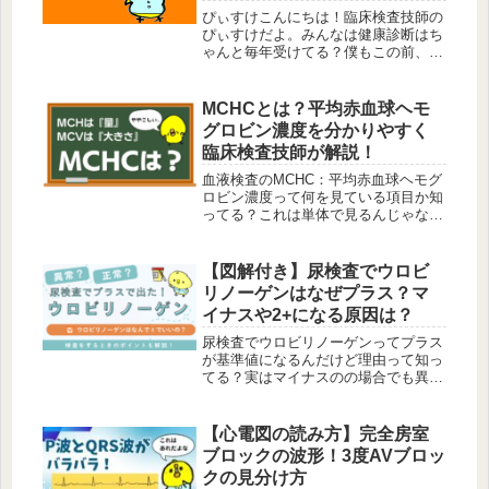
ぴぃすけこんにちは！臨床検査技師の
ぴぃすけだよ。みんなは健康診断はち
ゃんと毎年受けてる？僕もこの前、健
康診断を受けて全部基準値内に入って
いたよ！だからとりあえずは大丈夫か
ななんて思っているんだ。ところで
MCHCとは？平均赤血球ヘモ
『基準値』って言葉がでてきたけど、
グロビン濃度を分かりやすく
基準...
臨床検査技師が解説！
血液検査のMCHC：平均赤血球ヘモグ
ロビン濃度って何を見ている項目か知
ってる？これは単体で見るんじゃなく
て他のものと併せて貧血の原因を追究
する項目なんだ。ここではMCHCにつ
いて基準値や出し方を解説している
【図解付き】尿検査でウロビ
よ。
リノーゲンはなぜプラス？マ
イナスや2+になる原因は？
尿検査でウロビリノーゲンってプラス
が基準値になるんだけど理由って知っ
てる？実はマイナスのの場合でも異常
が考えられるんだ。ただ出てればいい
ってことじゃなくて2+とか3+も問題
があるんだ。そういった内容を図解付
【心電図の読み方】完全房室
きで詳しくまとめたよ。
ブロックの波形！3度AVブロッ
クの見分け方