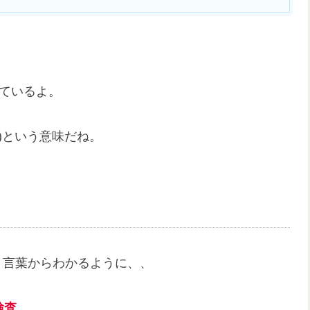
れているよ。
血圧)という意味だね。
く言葉からわかるように、、
検査