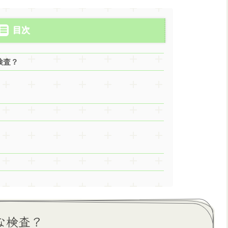
目次
検査？
な検査？