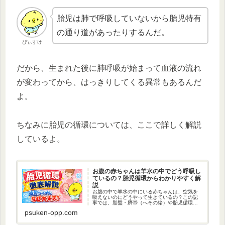
胎児は肺で呼吸していないから胎児特有
の通り道があったりするんだ。
ぴぃすけ
だから、生まれた後に肺呼吸が始まって血液の流れ
が変わってから、はっきりしてくる異常もあるんだ
よ。
ちなみに胎児の循環については、ここで詳しく解説
しているよ。
お腹の赤ちゃんは羊水の中でどう呼吸し
ているの？胎児循環からわかりやすく解
説
お腹の中で羊水の中にいる赤ちゃんは、空気を
吸えないのにどうやって生きているの？この記
事では、胎盤・臍帯（へその緒）や胎児循環の
仕組みを詳しく解説して1記事で胎児が酸素を受
psuken-opp.com
け取る流れを理解できるよ。