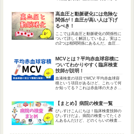
い場合の意味や基準値、アレルギーと
の関わりを詳しく紹介するよ。
高血圧と動脈硬化には危険な
関係が！血圧が高い人は下げ
るべき！
ここでは高血圧と動脈硬化の関係性に
ついて詳しく解説しているよ。実はこ
の2つは相関関係にあるんだ。血圧が
高いと動脈硬化の原因になる。動脈硬
化があると血圧が高くなる。なぜそん
なことが起こるのかとまとめている
MCVとは？平均赤血球容積に
よ。
ついてわかりやすく臨床検査
技師が説明！
血液検査の項目でMCV:平均赤血球容
積という項目があるけど、これって何
か知ってる？これは赤血球の大きさを
測っている項目になるんだ。ここでは
MCHで何が分かるのか大きい、小さ
いで何が違うのかを解説しているよ。
【まとめ】病院の検査一覧
他の項目と比較して詳しく貧血を見る
ぴぃすけこんにちは！臨床検査技師の
方法もあるよ。
ぴぃすけだよ。病院の検査ってたくさ
んあるんだけど、どのくらいの検査の
種類があるんだろう。そんな疑問を持
ったことない。その中で僕たち臨床検