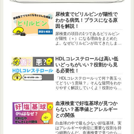
尿検査でビリルビンが陽性で
わかる病気！プラスになる原
因を解説！
尿検査の項目の1つであるビリルビン
が陽性（＋）になる理由をまとめた
よ。なぜビリルビンが出てきたしまう
のか？本来出てこない理由も含めてこ
こでは詳しく解説しているよ。
HDLコレステロールは高い低
いどっちがいい？役割から見
る必要性！
「HDLコレステロールって何？善玉っ
てどういう意味？」そんな疑問をわか
りやすく解説していくよ！役割から数
値の見方、上げるための食事や運動の
コツまで話していくね。
血液検査で好塩基球が見つか
らない？基準値とアレルギー
との関係
白血球の中で最も少ない好塩基球。実
はアレルギーや炎症に重要な役割を持
つ細胞なんだ。血液検査で見つからな