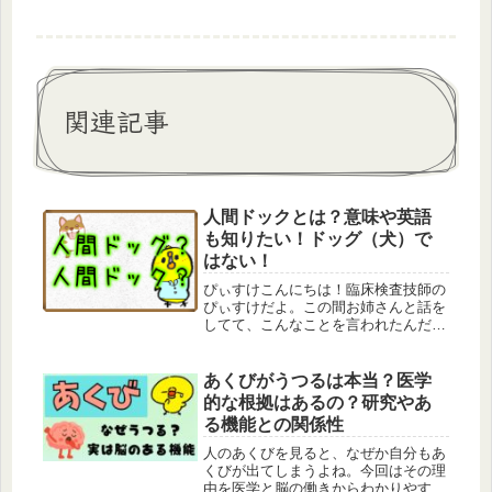
関連記事
人間ドックとは？意味や英語
も知りたい！ドッグ（犬）で
はない！
ぴぃすけこんにちは！臨床検査技師の
ぴぃすけだよ。この間お姉さんと話を
してて、こんなことを言われたんだ。
お姉さんぴぃすけ、人間ドッグに今度
行くんだけど…ぴぃすけん？ドッグ？
聞き間違いかな？お姉さんなんでドッ
あくびがうつるは本当？医学
グっていうの？犬なんか関係なくな
的な根拠はあるの？研究やあ
い？...
る機能との関係性
人のあくびを見ると、なぜか自分もあ
くびが出てしまうよね。今回はその理
由を医学と脳の働きからわかりやすく