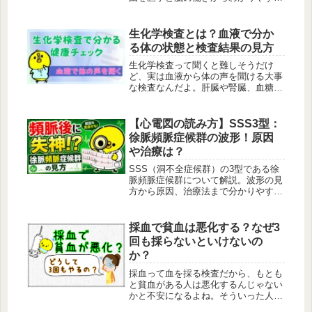
解説するよ。あくびがうつる仕組み
や、共感力との関係についても紹介す
るね。
生化学検査とは？血液で分か
る体の状態と検査結果の見方
生化学検査って聞くと難しそうだけ
ど、実は血液から体の声を聞ける大事
な検査なんだよ。肝臓や腎臓、血糖や
脂質の状態まで分かるから、健康チェ
ックの参考になるよ。そんな生化学検
査について解説してるいるよ。
【心電図の読み方】SSS3型：
徐脈頻脈症候群の波形！原因
や治療は？
SSS（洞不全症候群）の3型である徐
脈頻脈症候群について解説。波形の見
方から原因、治療法まで分かりやすく
まとめているよ。どういった時に治療
が必要で、その時の波形も一緒にある
から見てみてね。
採血で貧血は悪化する？なぜ3
回も採らないといけないの
か？
採血って血を採る検査だから、もとも
と貧血がある人は悪化するんじゃない
かと不安になるよね。そういった人か
ら採血と貧血の関係について質問があ