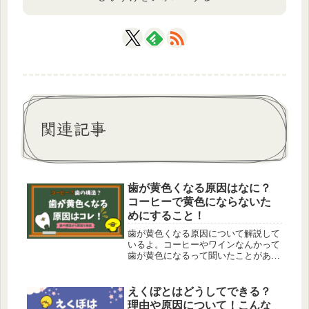
関連記事
歯が黄色くなる原因はなに？
コーヒーで黄色にならないた
めにすること！
歯が黄色くなる原因について解説して
いるよ。コーヒーやワインなんかって
歯が黄色になるって聞いたことがある
と思うんだ。そんな歯について構造か
ら自分で出来る対処法なんかをまとめ
ているよ。あとやりがちな方法につい
えくぼとはどうしてできる？
ての注意点もあるから参考にしてね。
理由や原因について！こんな