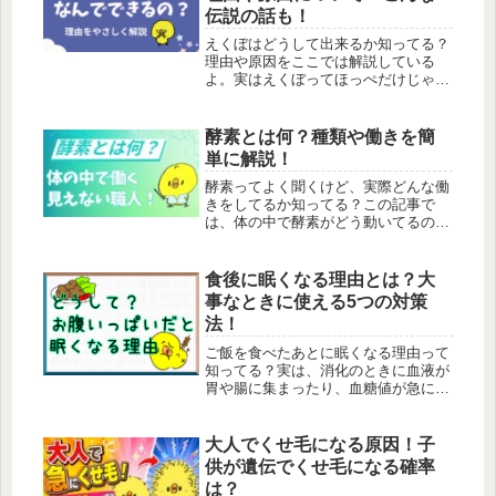
伝説の話も！
えくぼはどうして出来るか知ってる？
理由や原因をここでは解説している
よ。実はえくぼってほっぺだけじゃな
くてあごやおでこにも出来るんだ。そ
んな理由も解説しているよ。他にもえ
くぼの伝説の話もあるから一緒に聞い
酵素とは何？種類や働きを簡
てね。
単に解説！
酵素ってよく聞くけど、実際どんな働
きをしてるか知ってる？この記事で
は、体の中で酵素がどう動いてるの
か、どんな種類があるのかをやさしく
解説してるよ。よく聞く酵素ドリンク
との違いについてもまとめているよ。
食後に眠くなる理由とは？大
事なときに使える5つの対策
法！
ご飯を食べたあとに眠くなる理由って
知ってる？実は、消化のときに血液が
胃や腸に集まったり、血糖値が急に上
がったり下がったりすることが関係し
てるんだ。食後の眠気の仕組みと、そ
の対策をわかりやすく話していくね。
大人でくせ毛になる原因！子
供が遺伝でくせ毛になる確率
は？