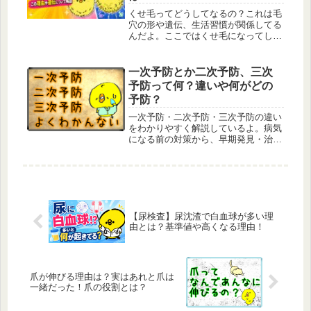
くせ毛ってどうしてなるの？これは毛
穴の形や遺伝、生活習慣が関係してる
んだよ。ここではくせ毛になってしま
う原因からケアのヒントまでわかりや
すく話していくね。
一次予防とか二次予防、三次
予防って何？違いや何がどの
予防？
一次予防・二次予防・三次予防の違い
をわかりやすく解説しているよ。病気
になる前の対策から、早期発見・治
療、そして再発防止や社会復帰まで、
健康を守るための3つの段階を具体例
を交えて紹介するね。
【尿検査】尿沈渣で白血球が多い理
由とは？基準値や高くなる理由！
爪が伸びる理由は？実はあれと爪は
一緒だった！爪の役割とは？