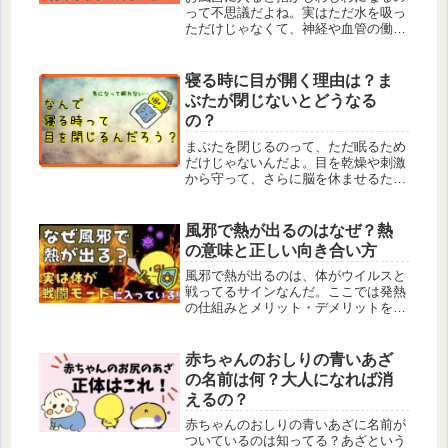
って不思議だよね。実はただ水を吸っ
ただけじゃなくて、神経や血管の働き
が関係してるんだ。さらに、ならない
人もいるって知ってた？体の仕組みを
分かりやすく解説していくよ。
寝る時に目が開く理由は？ま
ぶたが閉じないとどうなる
の？
まぶたを閉じるのって、ただ眠るため
だけじゃないんだよ。目を乾燥や刺激
から守って、さらに脳を休ませるため
の大事な働きなんだ。眠れないとき
も、目をつぶるだけでリラックスでき
るから試してみてね。
風邪で熱が出るのはなぜ？熱
の意味と正しい向き合い方
風邪で熱が出るのは、体がウイルスと
戦ってるサインなんだ。ここでは発熱
の仕組みとメリット・デメリットを分
かりやすく解説しているよ。
赤ちゃんのおしりの青いあざ
の名前は何？大人になれば消
えるの？
赤ちゃんのおしりの青いあざに名前が
ついているのは知ってる？あざという