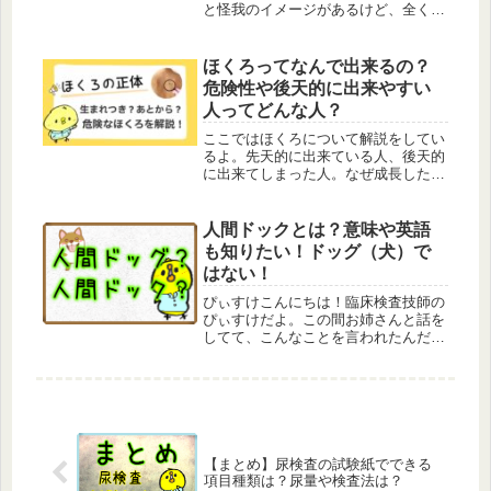
と怪我のイメージがあるけど、全く別
物なんだ。ちなみに大人になっても残
っている人もいるんだ。このあざの正
体についてまとめているよ。
ほくろってなんで出来るの？
危険性や後天的に出来やすい
人ってどんな人？
ここではほくろについて解説をしてい
るよ。先天的に出来ている人、後天的
に出来てしまった人。なぜ成長した時
に出来てしまうのかや、出来やすい人
の特徴。他にもほくろの危険性につい
ても解説しているよ。
人間ドックとは？意味や英語
も知りたい！ドッグ（犬）で
はない！
ぴぃすけこんにちは！臨床検査技師の
ぴぃすけだよ。この間お姉さんと話を
してて、こんなことを言われたんだ。
お姉さんぴぃすけ、人間ドッグに今度
行くんだけど…ぴぃすけん？ドッグ？
聞き間違いかな？お姉さんなんでドッ
グっていうの？犬なんか関係なくな
い？...
【まとめ】尿検査の試験紙でできる
項目種類は？尿量や検査法は？