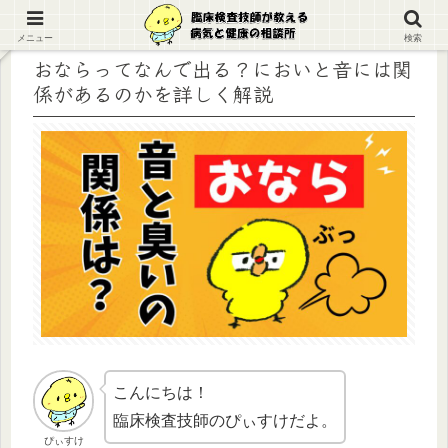
メニュー
検索
おならってなんで出る？においと音には関
係があるのかを詳しく解説
こんにちは！
臨床検査技師のぴぃすけだよ。
ぴぃすけ