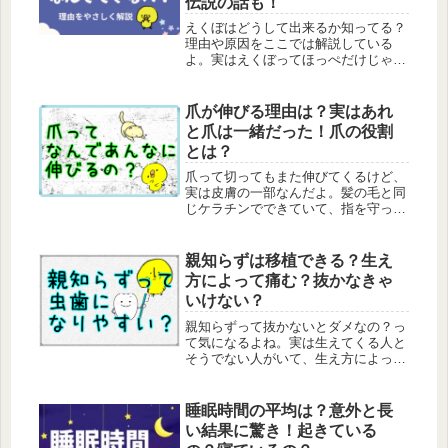
伝説の話も！
えくぼはどうして出来るか知ってる？
理由や原因をここでは解説している
よ。実はえくぼってほっぺだけじゃな
くてあごやおでこにも出来るんだ。そ
んな理由も解説しているよ。他にもえ
くぼの伝説の話もあるから一緒に聞い
爪が伸びる理由は？実はあれ
てね。
と爪は一緒だった！爪の役割
とは？
爪って切ってもまた伸びてくるけど、
実は皮膚の一部なんだよ。髪の毛と同
じケラチンでできていて、指を守った
り物をつかむのに大事な役割をしてる
んだ。爪の乾燥や割れやすさの原因な
どを分かりやすく話しているよ。
親知らずは移植できる？生え
方によって痛む？抜かなきゃ
いけない？
親知らずって抜かないとダメなの？っ
て気になるよね。実は生えてくる人と
そうでない人がいて、生え方によって
は抜く必要があることもあるんだ。今
回は親知らずの生える時期や抜いたほ
うがいいケース、移植できることまで
睡眠時間の平均は？意外と長
分かりやすく話していくね。
い結果に驚き！起きている