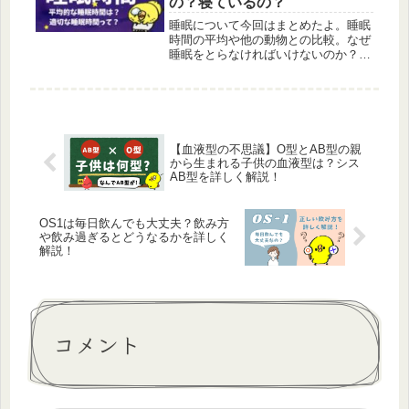
の？寝ているの？
睡眠について今回はまとめたよ。睡眠
時間の平均や他の動物との比較。なぜ
睡眠をとらなければいけないのか？他
にも睡眠時間の最長記録というのもあ
って、かなり驚きの結果になっている
よ。
【血液型の不思議】O型とAB型の親
から生まれる子供の血液型は？シス
AB型を詳しく解説！
OS1は毎日飲んでも大丈夫？飲み方
や飲み過ぎるとどうなるかを詳しく
解説！
コメント