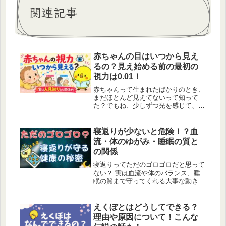
関連記事
赤ちゃんの目はいつから見え
るの？見え始める前の最初の
視力は0.01！
赤ちゃんって生まれたばかりのとき、
まだほとんど見えてないって知って
た？でもね、少しずつ光を感じて、お
母さん、お父さんの顔を覚えて、笑顔
に反応できるようになっていくんだ
よ。そんな赤ちゃんの視力の成長を解
寝返りが少ないと危険！？血
説していくよ。
流・体のゆがみ・睡眠の質と
の関係
寝返りってただのゴロゴロだと思って
ない？ 実は血流や体のバランス、睡
眠の質まで守ってくれる大事な動きな
んだよ。寝返りが少なすぎても多すぎ
ても体からのサインかもしれないん
だ。この記事を読めば、寝返りの本当
えくぼとはどうしてできる？
の役割が分かるよ。
理由や原因について！こんな