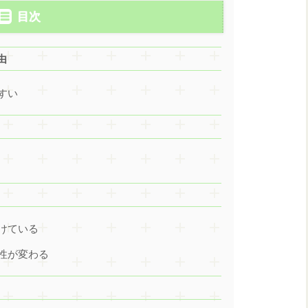
目次
由
すい
けている
性が変わる