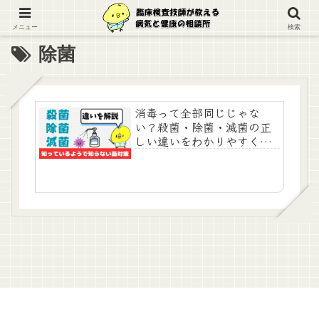
メニュー
検索
除菌
消毒って全部同じじゃな
い？殺菌・除菌・滅菌の正
しい違いをわかりやすく紹
介