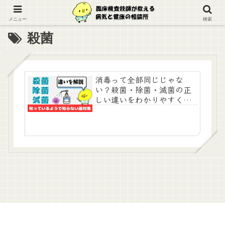
メニュー
検索
殺菌
消毒って全部同じじゃな
い？殺菌・除菌・滅菌の正
しい違いをわかりやすく紹
介